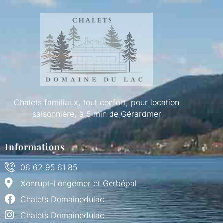
Chalets familiaux, tout confort, pour location
saisonnière, à 5 min de Gérardmer
Informations
06 62 95 61 85
Xonrupt-Longemer et Gerbépal
Chalets Domainedulac
Chalets Domainedulac