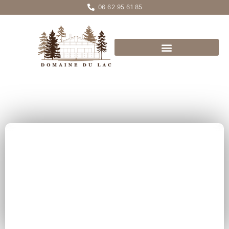
06 62 95 61 85
Les plus beaux sites
à découvrir autour
de nos chalets à
Xonrupt-Longemer