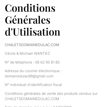
Conditions
Générales
d'Utilisation
CHALETSDOMAINEDULAC.COM
Cécile & Michael WANTIEZ
N° de téléphone : 06 62 95 61 85
Adresse du courrier électronique :
domainedulac88@gmail.com
N° individuel d’identification fiscal
Conditions générales de vente des produits vendus sur
CHALETSDOMAINEDULAC.COM