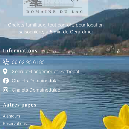
Chalets familiaux, tout confort, pour location
saisonnière, à 5 min de Gérardmer
Informations
06 62 95 61 85
Xonrupt-Longemer et Gerbépal
Chalets Domainedulac
Chalets Domainedulac
Autres pages
Alentours
Réservations